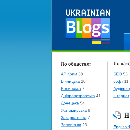
Ре
По областям:
По катег
АР Крим
58
SEO
55
Вінницька
20
софт
11
Волинська
7
будівниц
Дніпропетровська
41
інтернет
Донецька
54
Житомирська
8
Нові блог
Закарпатська
7
Запорізька
23
English :