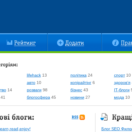
йтинг
Додати
Правила
оріям:
lifehack
13
політика
24
спорт
10
авто
10
копірайтінг
6
здоров’я
тво
14
розваги
98
бізнес
43
IT-блоги
41
блогосфера
45
новини
27
мода
10
и:
Кращі блоги:
RSS
підписка
learn,read,enjoy!
Блог SEO Фило