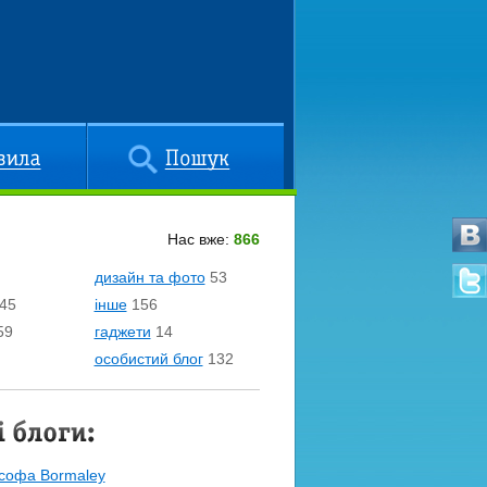
Пошук
Нас вже:
866
дизайн та фото
53
45
інше
156
59
гаджети
14
особистий блог
132
софа Bormaley