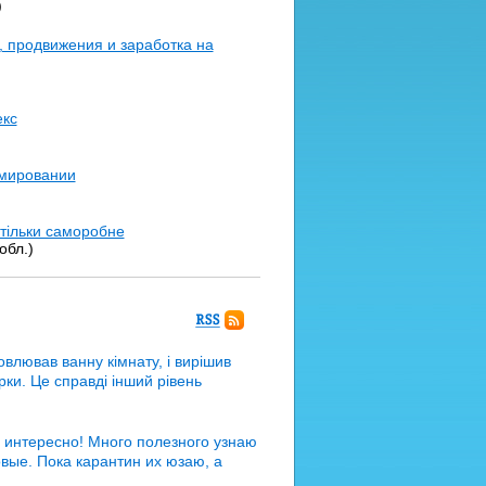
)
, продвижения и заработка на
екс
ммировании
 тільки саморобне
обл.)
RSS
підписка
влював ванну кімнату, і вирішив
орки. Це справді інший рівень
 интересно! Много полезного узнаю
овые. Пока карантин их юзаю, а