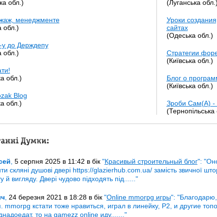
ка обл.)
(Луганська обл.
жаж, менеджменте
Уроки создания
а обл.)
сайтах
(Одеська обл.)
-у до Держдепу
а обл.)
Стратегии фор
(Київська обл.)
ати!
а обл.)
Блог о програ
(Київська обл.)
zak Blog
а обл.)
Зроби Сам(А) -
(Тернопільська 
відгуки:
сей
,
5 серпня 2025 в 11:42 в бік
"
Красивый строительный блог
":
"
Оно
ти скляні душові двері https://glazierhub.com.ua/ замість звичної шт
 й вигляду. Двері чудово підходять під......
"
ыч
,
24 березня 2021 в 18:28 в бік
"
Online mmorpg игры
":
"
Благодарю,
. mmorpg кстати тоже нравиться, играл в линейку, Р2, и другие топ
днадоедат, то на gamezz online иду,......
"