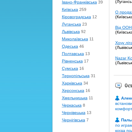
(Лугансь
Івано-Франківська
39
Київська
259
О прода
Кіровоградська
12
(Київськ
Луганська
23
Від ООН
Львівська
92
(Київськ
Миколаївська
11
Хочу літ
Одеська
46
(Львівськ
Полтавська
13
Nazar Ko
Рівненська
17
(Львівськ
Сумська
16
Тернопільська
31
Харківська
34
Останні 
Херсонська
16
Хмельницька
11
Алек
встанови
Черкаська
8
комфорту
Чернівецька
13
Чернігівська
7
Пал
по играм
когда по