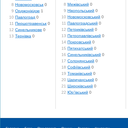
8
Межівський
0
8
Новомосковськ
0
9
Нікопольський
0
9
Орджонікідзе
1
10
Новомосковський
0
10
Павлоград
0
11
Павлоградський
0
11
Першотравенськ
0
12
Петриківський
0
12
Синельникове
0
13
Петропавлівський
0
13
Тернівка
0
14
Покровський
0
15
Пятихатський
0
16
Синельниківський
0
17
Солонянський
0
18
Софіївський
0
19
Томаківський
0
20
Царичанський
0
21
Широківський
0
22
Юр’ївський
0