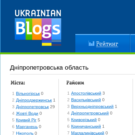
Рейтинг
До
Дніпропетровська область
Міста
Райони
1
Апостолівський
3
1
Вільногірськ
0
2
Васильківський
0
2
Дніпродзержинськ
1
3
Верхньодніпровський
1
3
Дніпропетровськ
29
4
Дніпропетровський
0
4
Жовті Води
0
5
Криворізький
0
5
Кривий Ріг
5
6
Криничанський
1
6
Марганець
0
7
Магдалинівський
0
7
Нікополь
0