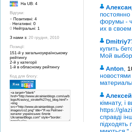
На UB: 4
Алексан
Відгуки:
постоянно
+
Позитивні: 4
форумы - 
-
Негативні: 0
их в своем
0
Нейтральні: 1
З нами з:
20 грудня, 2010
Dmitriy7
Позиції:
купить бет
151-й у загальноукраїнському
Мой выбор
рейтингу
2-й у категорії
1-й в обласному рейтингу
Anton
,
1
новостями
Код для блогу:
материалы
Алексей
кімнату, і
https://gla
справді ін
підходять п
миються."