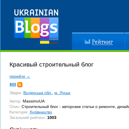
Рейтинг
До
Красивый строительный блог
перейти →
Підписка
RSS
Звідки:
Волинська обл.
,
м. Луцьк
Автор:
MassimoUA
Опис:
Строительный блог - авторские статьи о ремонте, дизай
Категорія:
будівництво
Загальний рейтинг:
1003