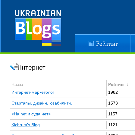
Рейтинг
До
інтернет
Назва
Рейтинг ↓
Интернет-маркетолог
1982
Стартапы, дизайн, юзабилити.
1573
<На net и суда нет>
1157
Kichrum's Blog
1121