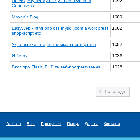
По секрету всему свету - блог Руслана
1092
Соловьева
Maxon's Blog
1089
EasyWeb - html php css mysql joomla wordpress
1062
shop-script etc
Український інтернет очима спостерігача
1052
Я богач
1036
Блог про Flash, PHP та веб-програмування
1028
Попередня
Головна
Блог
Про проект
Пошук
Додати
Контакти