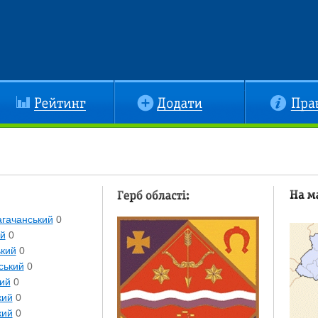
йтинг
Додати
Правила
Герб області:
На кар
гачанський
0
й
0
кий
0
ський
0
ий
0
кий
0
кий
0