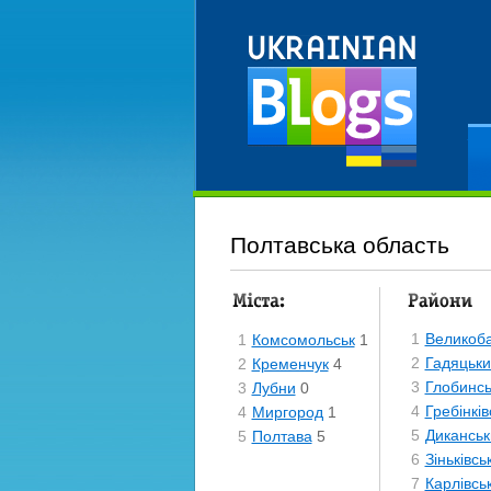
Ре
Полтавська область
Міста
Райони
1
Великоба
1
Комсомольськ
1
2
Гадяцьки
2
Кременчук
4
3
Глобинсь
3
Лубни
0
4
Гребінків
4
Миргород
1
5
Диканськ
5
Полтава
5
6
Зіньківсь
7
Карлівсь