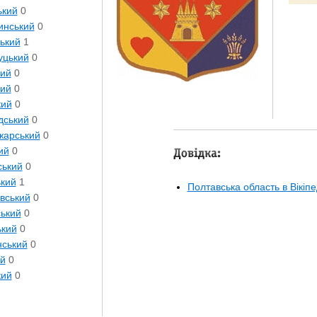
ький
0
инський
0
ький
1
уцький
0
кий
0
кий
0
кий
0
дський
0
жарський
0
ий
0
Довідка:
ський
0
кий
1
Полтавська область в Вікіпе
вський
0
ький
0
ький
0
нський
0
ий
0
ий
0