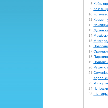
8
Кобеляц
9
Козельщ
10
Котелевс
11
Кременч
12
Лохвиць
13
Лубенсь
14
Машівсь
15
Миргоро
16
Новосан
17
Оржицьк
18
Пирятин
19
Полтавсь
20
Решетилі
21
Семенівс
22
Хорольс
23
Чорнухи
24
Чутівськ
25
Шишацьк