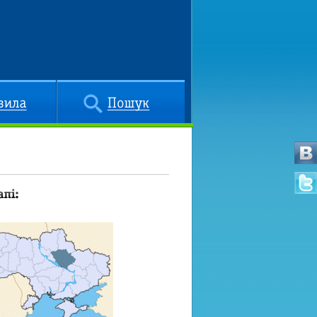
Пошук
ті: