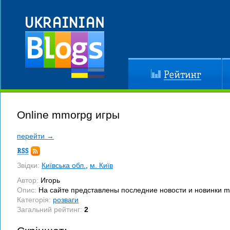
Рейтинг
До
Online mmorpg игры
перейти →
Підписка
RSS
Звідки:
Київська обл.
,
м. Київ
Автор:
Игорь
Опис:
На сайте представлены последние новости и новинки m
Категорія:
розваги
Загальний рейтинг:
2