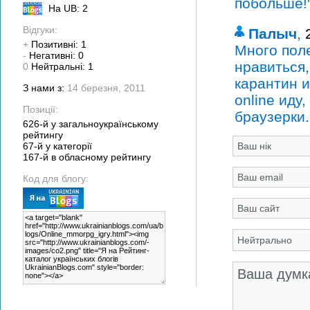
побольше!
На UB: 2
Відгуки:
Палыч
,
+
Позитивні: 1
Много поле
-
Негативні: 0
нравиться,
0
Нейтральні: 1
карантин и
З нами з:
14 березня, 2011
online иду
Позиції:
браузерки
626-й у загальноукраїнському
рейтингу
67-й у категорії
167-й в обласному рейтингу
Код для блогу: