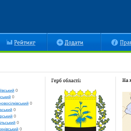
йтинг
Додати
Правила
Герб області:
На к
ївський
0
вський
0
овосілківський
0
аський
0
рський
0
ільський
0
инівський
0