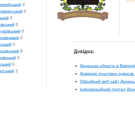
армійський
0
лиманський
0
ький
0
овський
0
ндрівський
0
равневий
0
нський
0
ешівський
0
Довідка:
нівський
0
ський
0
Донецька область в Вікіпеді
атський
2
Довідник поштових індексів 
Офіційний веб-сайт Донецьк
Інформаційний портал Дон