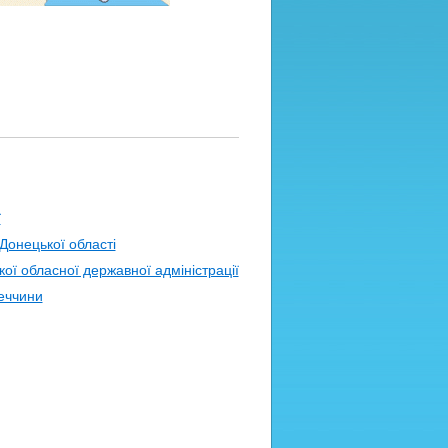
ї
Донецької області
ої обласної державної адміністрації
еччини