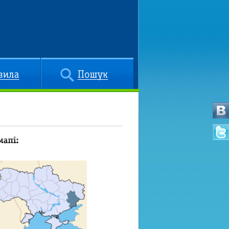
Пошук
арті: