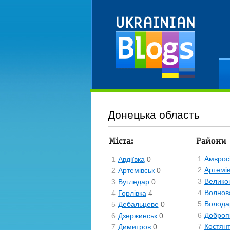
Ре
Донецька область
Міста
Райони
1
Амвросі
1
Авдіївка
0
2
Артемі
2
Артемівськ
0
3
Великон
3
Вугледар
0
4
Волнов
4
Горлівка
4
5
Волода
5
Дебальцеве
0
6
Доброп
6
Дзержинськ
0
7
Костянт
7
Димитров
0