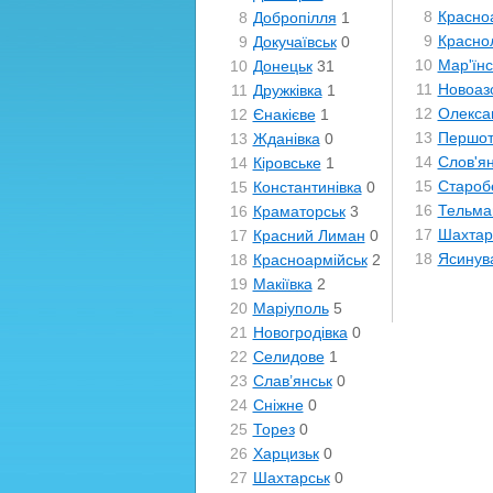
8
Красно
8
Добропілля
1
9
Красно
9
Докучаївськ
0
10
Мар'їнс
10
Донецьк
31
11
Новоаз
11
Дружківка
1
12
Олекса
12
Єнакієве
1
13
Першот
13
Жданівка
0
14
Слов'я
14
Кіровське
1
15
Староб
15
Константинівка
0
16
Тельма
16
Краматорськ
3
17
Шахтар
17
Красний Лиман
0
18
Ясинув
18
Красноармійськ
2
19
Макіївка
2
20
Маріуполь
5
21
Новогродівка
0
22
Селидове
1
23
Слав’янськ
0
24
Сніжне
0
25
Торез
0
26
Харцизьк
0
27
Шахтарськ
0