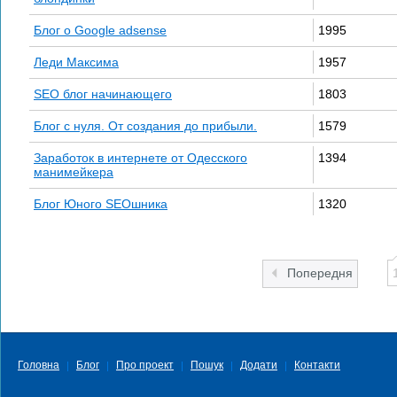
Блог о Google adsense
1995
Леди Максима
1957
SEO блог начинающего
1803
Блог с нуля. От создания до прибыли.
1579
Заработок в интернете от Одесского
1394
манимейкера
Блог Юного SEOшника
1320
Попередня
Головна
Блог
Про проект
Пошук
Додати
Контакти