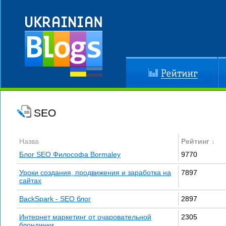
Рейтинг
До
SEO
Назва
Рейтинг ↓
Блог SEO Философа Bormaley
9770
Уроки создания, продвижения и заработка на
7897
сайтах
BackSpark - SEO блог
2897
Интернет маркетинг от очаровательной
2305
блондинки