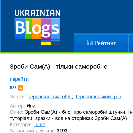
Рейтинг
До
Зроби Сам(А) - тільки саморобне
перейти →
Підписка
RSS
Звідки:
Тернопільська обл.
,
Тернопільський р-н
Автор:
Яна
Опис:
Зроби Сам(А) - блог про саморобні штучки. Інс
туторіали, зразки - все на сторінках Зроби Сам(А)
Категорія:
інше
Загальний рейтинг:
3193