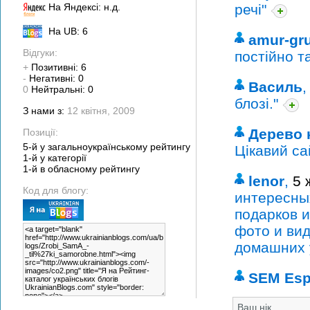
На Яндексі: н.д.
речі"
На UB: 6
amur-gr
Відгуки:
постійно т
+
Позитивні: 6
-
Негативні: 0
Василь
0
Нейтральні: 0
блозі."
З нами з:
12 квітня, 2009
Дерево 
Позиції:
5-й у загальноукраїнському рейтингу
Цікавий са
1-й у категорії
1-й в обласному рейтингу
lenor
,
5 
Код для блогу:
интересны
подарков 
фото и ви
домашних 
SEM Esp