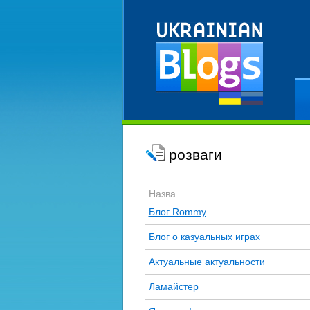
Ре
розваги
Назва
Блог Rommy
Блог о казуальных играх
Актуальные актуальности
Ламайстер