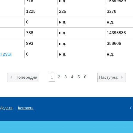
716
н.д.
15599889
1225
225
3278
0
н.д.
н.д.
738
н.д.
14395836
993
н.д.
358606
ї душі
0
н.д.
н.д.
2
3
4
5
6
Попередня
1
Наступна
Додати
Контакти
C