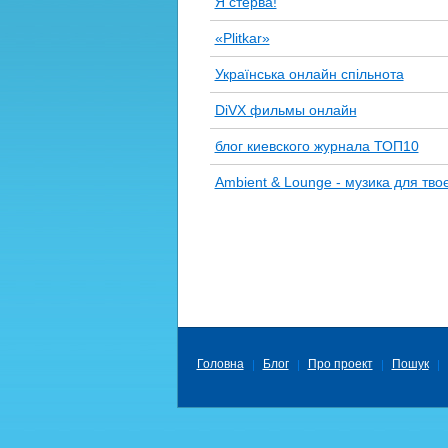
Я стерва!
«Plitkar»
Українська онлайн спільнота
DiVX фильмы онлайн
блог киевского журнала ТОП10
Ambient & Lounge - музика для твоє
Головна
Блог
Про проект
Пошук