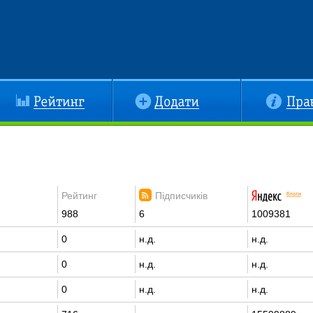
йтинг
Додати
Правила
Рейтинг
Підписчиків
988
6
1009381
0
н.д.
н.д.
0
н.д.
н.д.
0
н.д.
н.д.