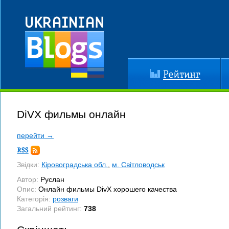
Рейтинг
До
DiVX фильмы онлайн
перейти →
Підписка
RSS
Звідки:
Кіровоградська обл.
,
м. Світловодськ
Автор:
Руслан
Опис:
Онлайн фильмы DivX хорошего качества
Категорія:
розваги
Загальний рейтинг:
738