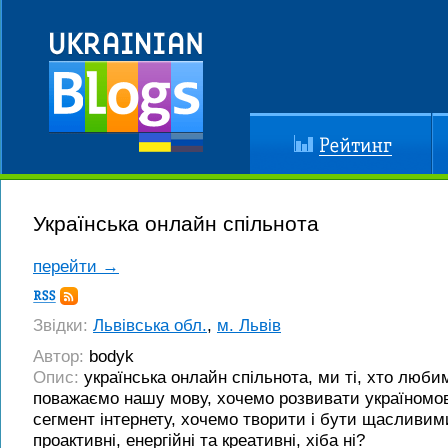
Рейтинг
До
Українська онлайн спільнота
перейти →
Підписка
RSS
Звідки:
Львівська обл.
,
м. Львів
Автор:
bodyk
Опис:
українська онлайн спільнота, ми ті, хто люби
поважаємо нашу мову, хочемо розвивати україномо
сегмент інтернету, хочемо творити і бути щасливим
проактивні, енергійні та креативні, хіба ні?