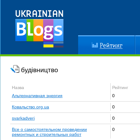
Рейтинг
До
будівництво
Назва
Рейтинг
Альтернативная энергия
0
Ковальство.org.ua
0
svarkadveri
0
Все о самостоятельном проведении
0
ремонтных и строительных работ