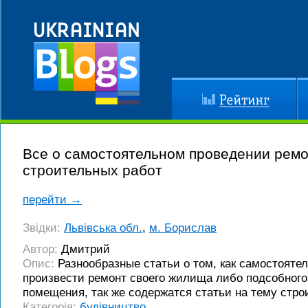
Рейтинг
До
Все о самостоятельном проведении рем
строительных работ
перейти →
Звідки:
Львівська обл.
,
м. Борислав
Автор:
Дмитрий
Опис:
Разнообразные статьи о том, как самостояте
произвести ремонт своего жилища либо подсобного
помещения, так же содержатся статьи на тему стро
Категорія:
будівництво