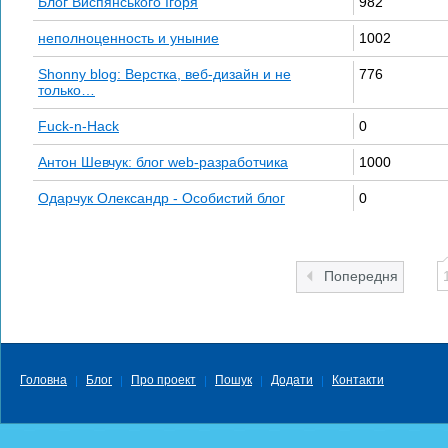
Блог Виспянського Ігоря
982
неполноценность и уныние
1002
Shonny blog: Верстка, веб-дизайн и не
776
только…
Fuck-n-Hack
0
Антон Шевчук: блог web-разработчика
1000
Одарчук Олександр - Особистий блог
0
Попередня
Головна
Блог
Про проект
Пошук
Додати
Контакти