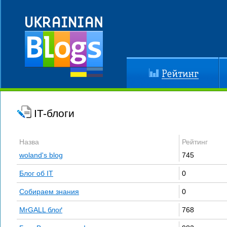
Рейтинг
До
IT-блоги
Назва
Рейтинг
woland's blog
745
Блог об IT
0
Собираем знания
0
MrGALL блоґ
768