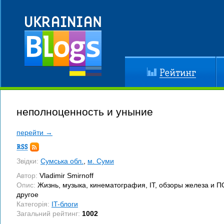
Рейтинг
До
неполноценность и уныние
перейти →
Підписка
RSS
Звідки:
Сумська обл.
,
м. Суми
Автор:
Vladimir Smirnoff
Опис:
Жизнь, музыка, кинематография, IT, обзоры железа и П
другое
Категорія:
IT-блоги
Загальний рейтинг:
1002