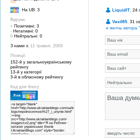
На UB: 3
LiquidIT
,
24 
Відгуки:
Vasil85
,
31 с
+
Позитивні: 3
и желчь автора.
-
Негативні: 0
0
Нейтральні: 0
З нами з:
11 травня, 2009
Позиції:
152-й у загальноукраїнському
рейтингу
13-й у категорії
3-й в обласному рейтингу
Код для блогу: