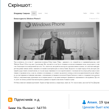
Скріншот:
Підписчиків: н.д.
Arsen
,
19 тр
Цинизм бьет кл
На Яндексі: 34270