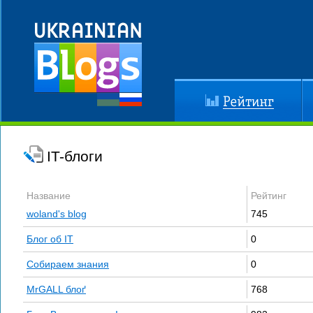
Рейтинг
До
IT-блоги
Название
Рейтинг
woland's blog
745
Блог об IT
0
Собираем знания
0
MrGALL блоґ
768