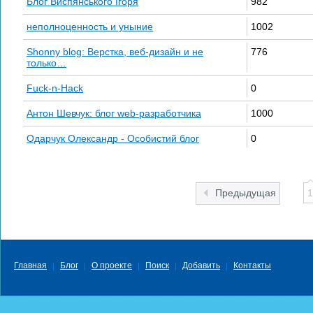
Блог Виспянського Ігоря
982
неполноценность и уныние
1002
Shonny blog: Верстка, веб-дизайн и не
776
только…
Fuck-n-Hack
0
Антон Шевчук: блог web-разработчика
1000
Одарчук Олександр - Особистий блог
0
Предыдущая
1
Главная
Блог
О проекте
Поиск
Добавить
Контакты