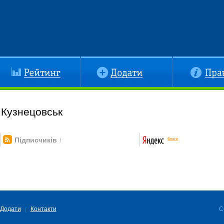
йтинг
Додати
Правила
 Кузнецовськ
Підписчиків ↑
Додати
Контакти
C