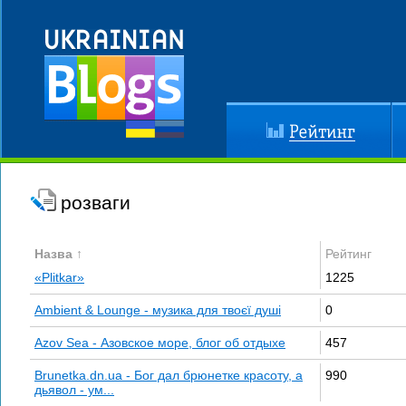
Рейтинг
До
розваги
Назва ↑
Рейтинг
«Plitkar»
1225
Ambient & Lounge - музика для твоєї душі
0
Azov Sea - Азовское море, блог об отдыхе
457
Brunetka.dn.ua - Бог дал брюнетке красоту, а
990
дьявол - ум...