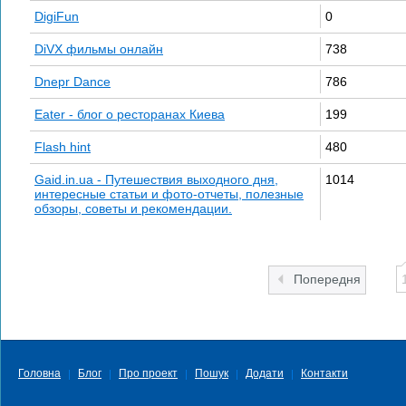
DigiFun
0
DiVX фильмы онлайн
738
Dnepr Dance
786
Eater - блог о ресторанах Киева
199
Flash hint
480
Gaid.in.ua - Путешествия выходного дня,
1014
интересные статьи и фото-отчеты, полезные
обзоры, советы и рекомендации.
Попередня
Головна
Блог
Про проект
Пошук
Додати
Контакти