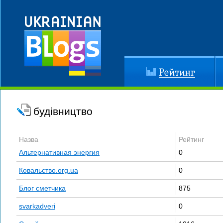
Рейтинг
До
будівництво
Назва
Рейтинг
Альтернативная энергия
0
Ковальство.org.ua
0
Блог сметчика
875
svarkadveri
0