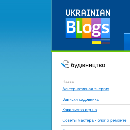
Ре
будівництво
Назва
Альтернативная энергия
Записки садовника
Ковальство.org.ua
Советы мастера - блог о ремонте