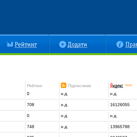
йтинг
Додати
Правила
Рейтинг
Підписчиків
0
н.д.
н.д.
708
н.д.
16126055
0
н.д.
н.д.
748
н.д.
13965788