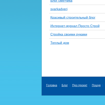
Блог сметчика
svarkadveri
Красивый строительный блог
Интернет-журнал Просто Строй
Стройка своими руками
Теплый дом
Головна
Блог
Про проект
Пошук