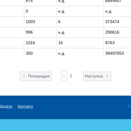
875
н.д.
6849507
0
н.д.
н.д.
1003
6
373474
996
н.д.
290616
1016
16
8763
300
н.д.
38497053
2
Попередня
1
Наступна
Додати
Контакти
C