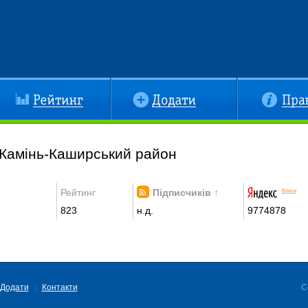
йтинг
Додати
Правила
 Камінь-Каширський район
Рейтинг
Підписчиків ↑
823
н.д.
9774878
Додати
Контакти
C