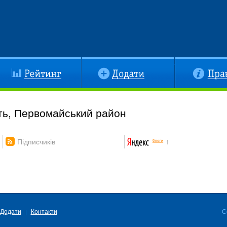
йтинг
Додати
Правила
ть, Первомайський район
Підписчиків
↑
Додати
Контакти
C