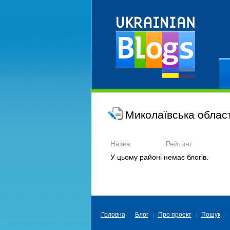
Ре
Миколаївська облас
Назва
Рейтинг
У цьому районі немає блогів.
Головна
Блог
Про проект
Пошук