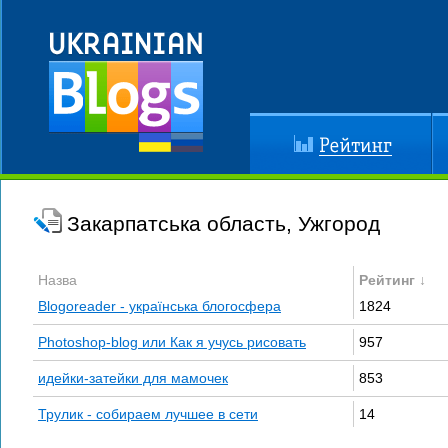
Рейтинг
До
Закарпатська область, Ужгород
Назва
Рейтинг ↓
Blogoreader - українська блогосфера
1824
Photoshop-blog или Как я учусь рисовать
957
идейки-затейки для мамочек
853
Трулик - собираем лучшее в сети
14