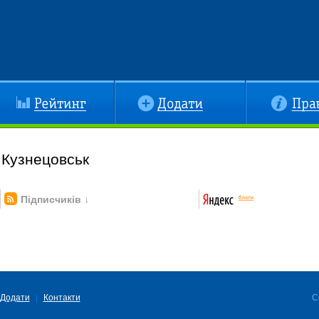
йтинг
Додати
Правила
 Кузнецовськ
Підписчиків ↓
Додати
Контакти
C