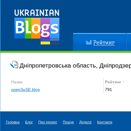
Рейтинг
До
Дніпропетровська область, Дніпродзе
Назва
Рейтинг ↑
openSuSE blog
791
Головна
Блог
Про проект
Пошук
Додати
Контакти