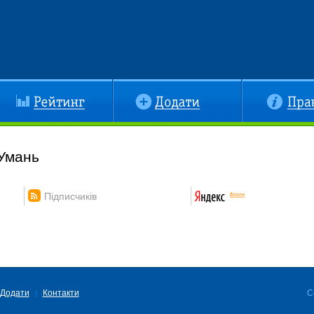
йтинг
Додати
Правила
 Умань
Підписчиків
Додати
Контакти
C