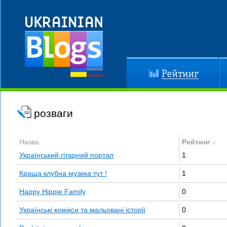
Рейтинг
До
розваги
Назва
Рейтинг ↓
Український гітарний портал
1
Краща клубна музика тут !
1
Happy Hippie Family
0
Українські комікси та мальовані історії
0