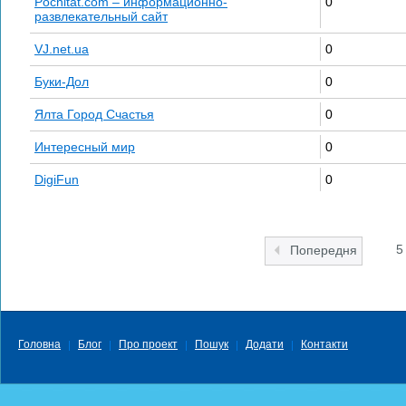
Pochitat.com – информационно-
0
развлекательный сайт
VJ.net.ua
0
Буки-Дол
0
Ялта Город Счастья
0
Интересный мир
0
DigiFun
0
5
Попередня
Головна
Блог
Про проект
Пошук
Додати
Контакти