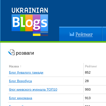
Рейтинг
До
розваги
Назва ↑
Рейтинг
Блог бувалого тамади
852
Блог Воробуса
28
блог киевского журнала ТОП10
993
Блог киномана
913