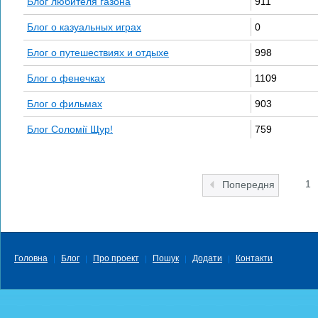
Блог любителя газона
911
Блог о казуальных играх
0
Блог о путешествиях и отдыхе
998
Блог о фенечках
1109
Блог о фильмах
903
Блог Соломії Щур!
759
1
Попередня
Головна
Блог
Про проект
Пошук
Додати
Контакти