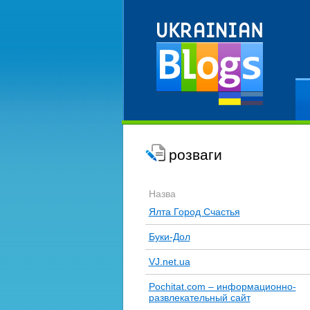
Ре
розваги
Назва
Ялта Город Счастья
Буки-Дол
VJ.net.ua
Pochitat.com – информационно-
развлекательный сайт