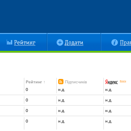
йтинг
Додати
Правила
Рейтинг ↑
Підписчиків
0
н.д.
н.д.
0
н.д.
н.д.
0
н.д.
н.д.
0
н.д.
н.д.