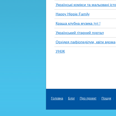
Українські комікси та мальовані істо
Happy Hippie Family
Краща клубна музика тут !
Український гітарний портал
Орхідея пафіопеділум, квіти вдома
УНІЖ
Головна
Блог
Про проект
Пошук