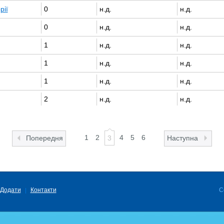
рії
0
н.д.
н.д.
0
н.д.
н.д.
1
н.д.
н.д.
1
н.д.
н.д.
1
н.д.
н.д.
2
н.д.
н.д.
1
2
4
5
6
Попередня
3
Наступна
Додати
Контакти
C