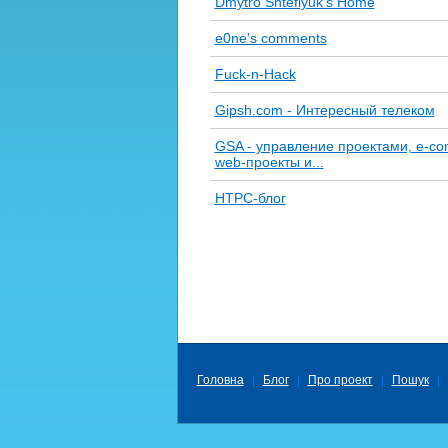
Dmytro Shteflyuk's Home
e0ne's comments
Fuck-n-Hack
Gipsh.com - Интересный телеком
GSA - управление проектами, e-c
web-проекты и...
HTPC-блог
Головна
Блог
Про проект
Пошук