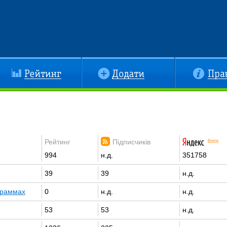
йтинг
Додати
Правила
Рейтинг
Підписчиків
994
н.д.
351758
39
39
н.д.
ограммах
0
н.д.
н.д.
53
53
н.д.