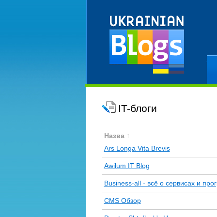
Ре
IT-блоги
Назва ↑
Ars Longa Vita Brevis
Awilum IT Blog
Business-all - всё о сервисах и пр
CMS Обзор