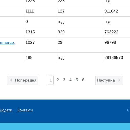
1226
225
н.д.
1111
127
911042
0
н.д.
н.д.
1315
329
763222
ommerce,
1027
29
96798
488
н.д.
28186573
2
3
4
5
6
Попередня
1
Наступна
Додати
Контакти
C