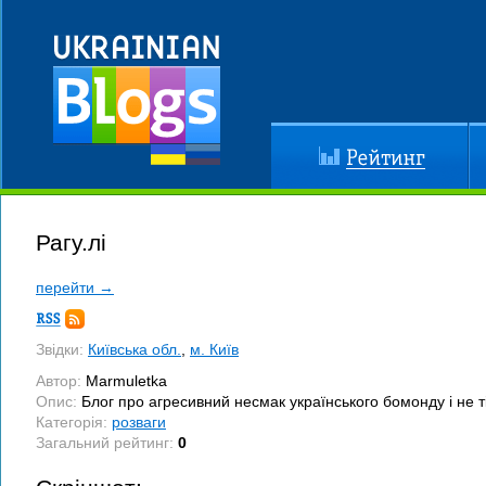
Рейтинг
До
Рагу.лі
перейти →
Підписка
RSS
Звідки:
Київська обл.
,
м. Київ
Автор:
Marmuletka
Опис:
Блог про агресивний несмак українського бомонду і не т
Категорія:
розваги
Загальний рейтинг:
0