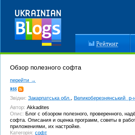
Рейтинг
До
Обзор полезного софта
перейти →
Підписка
RSS
Звідки:
Закарпатська обл.
,
Великоберезнянський р-
Автор:
Akkadites
Опис:
Блог с обзором полезного, проверенного, над
софта. Описания и оценка программ, советы в рабо
приложениями, их настройке.
Категорія:
софт