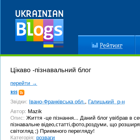
Рейтинг
До
Цікаво -пізнавальний блог
перейти →
Підписка
RSS
Звідки:
Івано-Франківська обл.
,
Галицький р-н
Автор:
Mazik
Опис:
Життя -це пізнання... Даний блог увібрав в себ
пізнавальне відео,статті,фото,роздуми, що розшир
світогляд ;) Приемного перегляду!
Категорія:
розваги