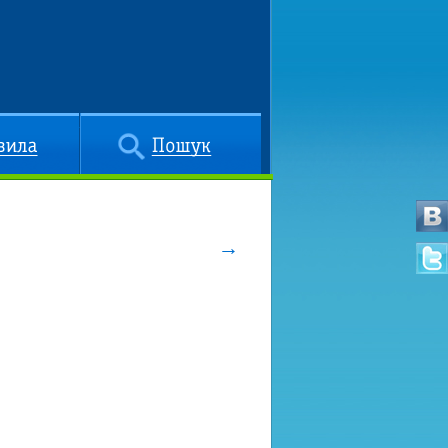
Пошук
→