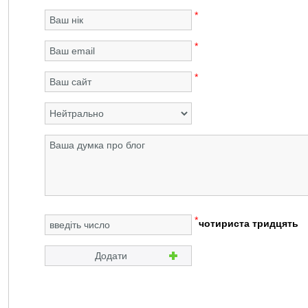
*
*
*
*
чотириста тридцять