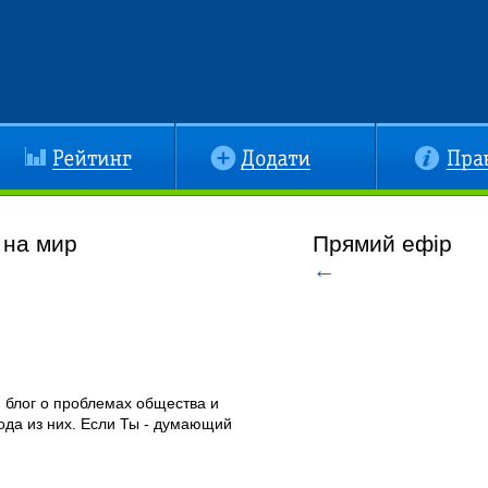
йтинг
Додати
Правила
 на мир
Прямий ефір
←
й блог о проблемах общества и
ода из них. Если Ты - думающий