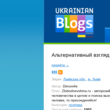
Ре
Альтернативный взгляд
перейти →
Підписка
RSS
Звідки:
Львівська обл.
,
м. Львів
Автор:
Dimoni4e
Опис:
Zlobodnevshina.ru - авторски
человечества в целом и поиска вых
человек, то присоединяйся!
Категорія:
політика
Загальний рейтинг:
1002