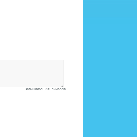
коментарі
до
блогу
Залишилось 231 символів