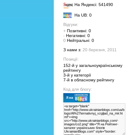
На Яндексі: 541490
На UB: 0
Відгуки:
+
Позитивні: 0
-
Негативні: 0
0
Нейтральні: 0
З нами з:
20 березня, 2011
Позиції:
152-й у загальноукраїнському
рейтингу
3-й у категорії
7-й в обласному рейтингу
Код для блогу: