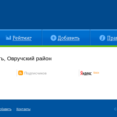
йтинг
Добавить
Правила
ь, Овручский район
Подписчиков
обавить
Контакты
C