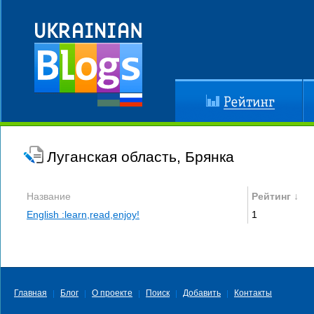
Рейтинг
До
Луганская область, Брянка
Название
Рейтинг ↓
English :learn,read,enjoy!
1
Главная
Блог
О проекте
Поиск
Добавить
Контакты