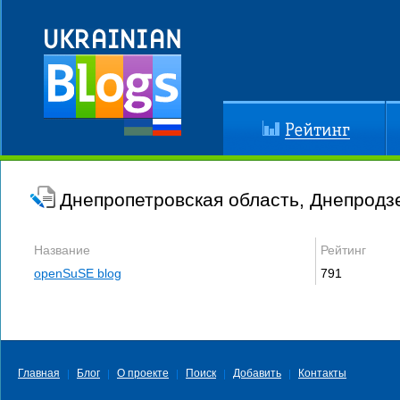
Рейтинг
До
Днепропетровская область, Днепродз
Название
Рейтинг
openSuSE blog
791
Главная
Блог
О проекте
Поиск
Добавить
Контакты