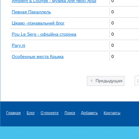
Ambient & Lounge - музика для твоєї душі
0
Пивная Параллель
0
Цікаво -пізнавальний блог
0
Pou Le Serg - офіційна сторінка
0
Рагу.лі
0
Особенные места Крыма
0
Предыдущая
1
Главная
Блог
О проекте
Поиск
Добавить
Контакты