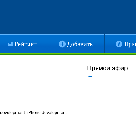
йтинг
Добавить
Правила
Прямой эфир
←
в
evelopment, iPhone development,