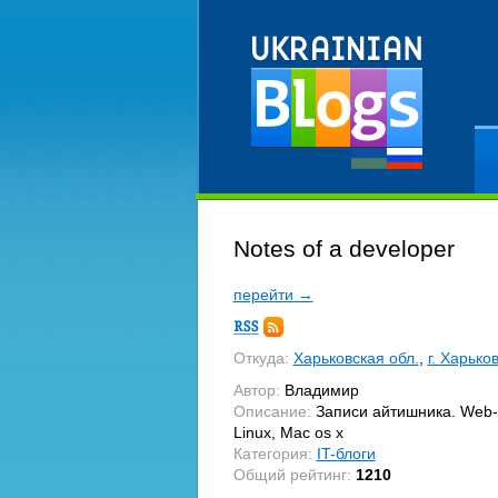
Ре
Notes of a developer
перейти →
Подписка
RSS
Откуда:
Харьковская обл.
,
г. Харько
Автор:
Владимир
Описание:
Записи айтишника. Web-d
Linux, Mac os x
Категория:
IT-блоги
Общий рейтинг:
1210