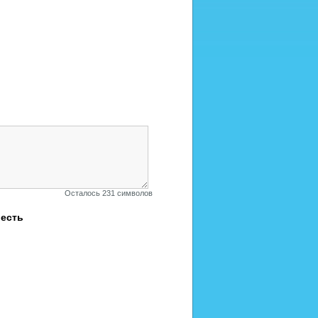
к блогу
Осталось 231 символов
шесть