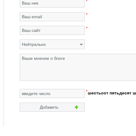
*
*
*
*
шестьсот пятьдесят 