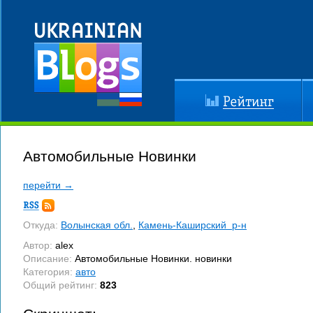
Рейтинг
До
Автомобильные Новинки
перейти →
Подписка
RSS
Откуда:
Волынская обл.
,
Камень-Каширский р-н
Автор:
alex
Описание:
Автомобильные Новинки. новинки
Категория:
авто
Общий рейтинг:
823