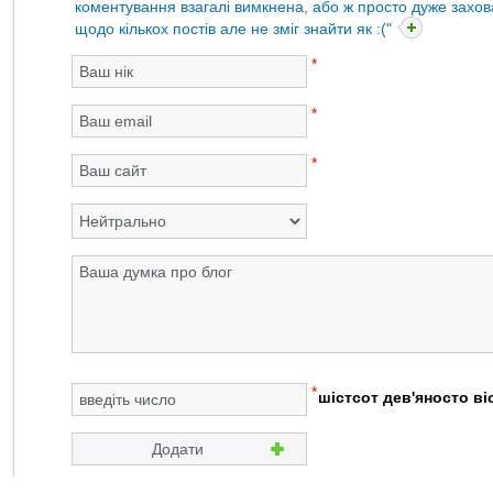
коментування взагалі вимкнена, або ж просто дуже захова
щодо кількох постів але не зміг знайти як :("
*
*
*
*
шістсот дев'яносто ві