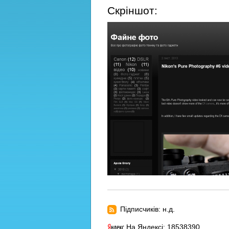
Скріншот:
Підписчиків: н.д.
На Яндексі: 18538390