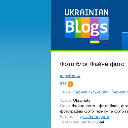
Ре
Фото блог Файне фото
перейти →
Підписка
RSS
Звідки:
Тернопільська обл.
,
Тернопі
Автор:
Ukrainets
Опис:
Файне фото - фото блог , фот
фотографію фото техніку та фото г
Категорія:
дизайн та фото
Загальний рейтинг:
664