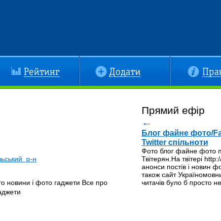
йтинг
Додати
Правила
Прямий ефір
←
Блог файне фото/Fa
Twitter спільноти
Фото блог файне фото п
льський р-н
Твітерян.На твітері http:
анонси постів і новин фот
також сайт Україномовни
о новини і фото гаджети Все про
читачів було б просто н
аджети