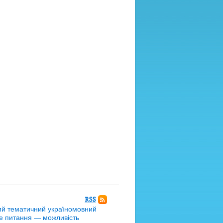
Підписатися
на
вий тематичний україномовний
коментарі
не питання — можливість