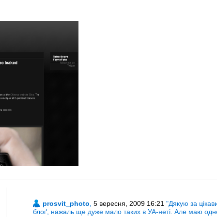
prosvit_photo
,
5 вересня, 2009 16:21
"Дякую за ціка
блоґ, нажаль ще дуже мало таких в УА-неті. Але маю од