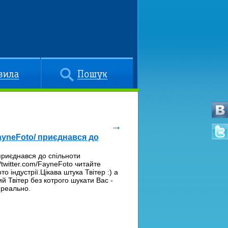
Пошук
→
yneFoto/ приєднався до
риєднався до спільноти
//twitter.com/FayneFoto читайте
о індустрії.Цікава штука Твітер :) а
й Твітер без котрого шукати Вас -
ереально.