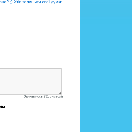
до
на? ;) Хтів залишити свої думки
блогу
Залишилось 231 символів
сім