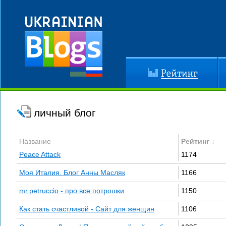
Рейтинг
До
личный блог
Название
Рейтинг ↓
Peace Attack
1174
Моя Италия. Блог Анны Масляк
1166
mr.petruccio - про все потрошки
1150
Как стать счастливой - Сайт для женщин
1106