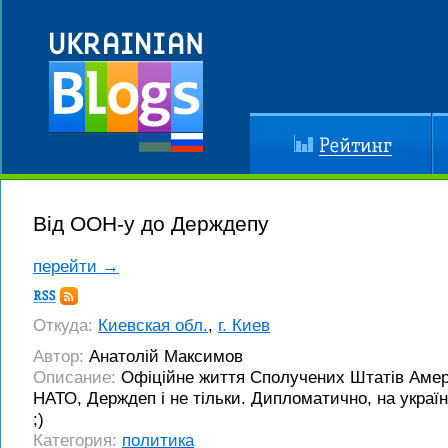
Рейтинг
До
Від ООН-у до Держдепу
перейти →
Подписка
RSS
Откуда:
Киевская обл.
,
г. Киев
Автор:
Анатолій Максимов
Описание:
Офіційне життя Сполучених Штатів Аме
НАТО, Держдеп і не тільки. Дипломатично, на україн
;)
Категория:
политика