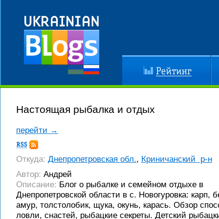
Рейтинг
До
Настоящая рыбалка и отдых
перейти →
Подписка
RSS
Откуда:
Днепропетровская обл.
,
Криничанский р-н
Автор:
Андрей
Описание:
Блог о рыбалке и семейном отдыхе в
Днепропетровской области в с. Новогуровка: карп, 
амур, толстолобик, щука, окунь, карась. Обзор спо
ловли, снастей, рыбацкие секреты. Детский рыбацки