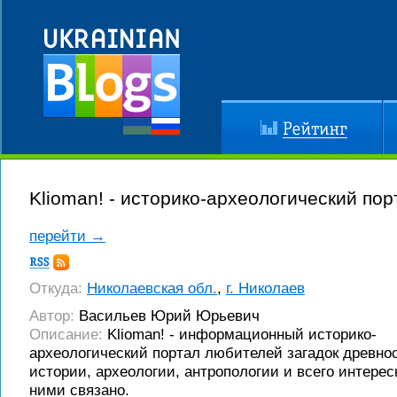
Рейтинг
До
Klioman! - историко-археологический пор
перейти →
Подписка
RSS
Откуда:
Николаевская обл.
,
г. Николаев
Автор:
Васильев Юрий Юрьевич
Описание:
Klioman! - информационный историко-
археологический портал любителей загадок древно
истории, археологии, антропологии и всего интересн
ними связано.